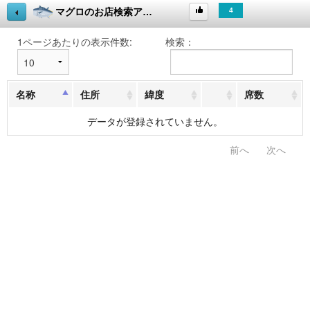
マグロのお店検索アプリイン三浦
4
い
ア
い
プ
ね！
リ
の
説
明
へ