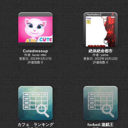
Cutedressup
絶体絶命都市
作者: lucas nitto
作者: yama
更新日: 2023年3月17日
更新日: 2022年10月13日
評価指数 0
評価指数 0
カフェ ランキング
forked:遊戯王